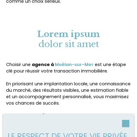
comme un choix sérieux.
Lorem ipsum
dolor sit amet
Choisir une
agence à
Moëlan-sur-Mer
est une étape
clé pour réussir votre transaction immobilière.
En priorisant une implantation locale, une connaissance
du marché, des résultats visibles, une estimation fiable
et un accompagnement personnalisé, vous maximisez
vos chances de succès.
L’agence AVEN BÉLON IMMOBILIER lasse un bon exemple
de ce type de partenaire local compétent.
LE RESPECT DE VOTRE VIE PRIVÉE
Prenez le temps de comparer, d’échanger, et de vous