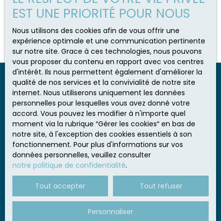
assurer que l’agence choisie répond bien à
votre
EST UNE PRIORITÉ POUR NOUS
projet immobilier à Moëlan-sur-Mer
.
Nous utilisons des cookies afin de vous offrir une
expérience optimale et une communication pertinente
sur notre site. Grace à ces technologies, nous pouvons
vous proposer du contenu en rapport avec vos centres
d'intérêt. Ils nous permettent également d'améliorer la
qualité de nos services et la convivialité de notre site
internet. Nous utiliserons uniquement les données
personnelles pour lesquelles vous avez donné votre
accord. Vous pouvez les modifier à n'importe quel
moment via la rubrique ″Gérer les cookies″ en bas de
notre site, à l'exception des cookies essentiels à son
fonctionnement. Pour plus d'informations sur vos
données personnelles, veuillez consulter
notre politique de confidentialité
.
Tout accepter
Tout refuser
Personnaliser