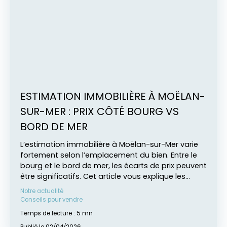
ESTIMATION IMMOBILIÈRE À MOËLAN-
SUR-MER : PRIX CÔTÉ BOURG VS
BORD DE MER
L’estimation immobilière à Moëlan-sur-Mer varie
fortement selon l’emplacement du bien. Entre le
bourg et le bord de mer, les écarts de prix peuvent
être significatifs. Cet article vous explique les
raisons de ces différences et comment obtenir
Notre actualité
une estimation fiable avec AVEN BÉLON IMMOBILIER.
Conseils pour vendre
Temps de lecture : 5 mn
Publié le 02/04/2026