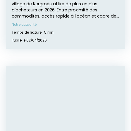
village de Kergroës attire de plus en plus
d’acheteurs en 2026. Entre proximité des
commodités, accès rapide à l’océan et cadre de
vie paisible, il offre un équilibre idéal. Découvrez
Notre actualité
pourquoi ce secteur devient une référence en
Temps de lecture : 5 mn
immobilier avec l’expertise de AVEN BÉLON
IMMOBILIER.
Publié le 02/04/2026