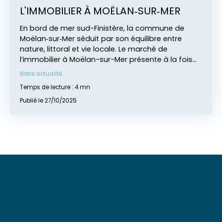
L'IMMOBILIER À MOËLAN‑SUR‑MER
En bord de mer sud-Finistère, la commune de
Moëlan‑sur‑Mer séduit par son équilibre entre
nature, littoral et vie locale. Le marché de
l’immobilier à Moëlan-sur-Mer présente à la fois
des opportunités et des réalités à bien
Notre actualité
comprendre pour tout projet immobilier à
Temps de lecture : 4 mn
Moëlan-sur-Mer. Grâce aux données récentes du
prix au m², aux délais de vente et aux
Publié le 27/10/2025
particularités locales, cet article propose un
panorama approfondi du marché immobilier à
Moëlan-sur-Mer, tout en mettant en lumière
l’accompagnement que peut offrir l’agence
locale AVEN BÉLON IMMOBILIER pour réussir votre
acquisition ou votre vente.