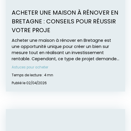
ACHETER UNE MAISON À RÉNOVER EN
BRETAGNE : CONSEILS POUR RÉUSSIR
VOTRE PROJE
Acheter une maison à rénover en Bretagne est
une opportunité unique pour créer un bien sur
mesure tout en réalisant un investissement
rentable. Cependant, ce type de projet demande
une préparation rigoureuse. Dans cet article,
Astuces pour acheter
découvrez tous les conseils pour réussir votre
Temps de lecture : 4 mn
achat immobilier, maîtriser votre budget travaux
et transformer une bâtisse ancienne en maison
Publié le 02/04/2026
de rêve avec l’accompagnement de AVEN BÉLON
IMMOBILIER.