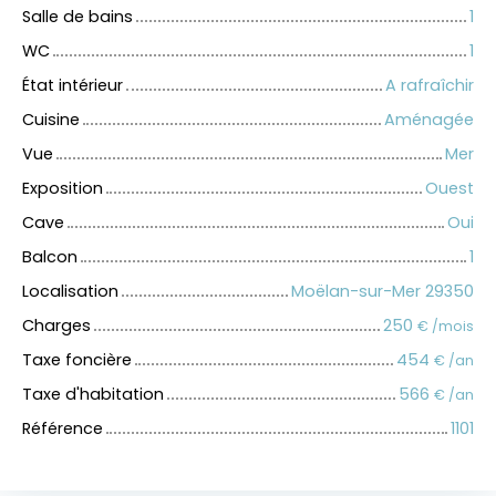
Salle de bains
1
WC
1
État intérieur
A rafraîchir
Cuisine
Aménagée
Vue
Mer
Exposition
Ouest
Cave
Oui
Balcon
1
Localisation
Moëlan-sur-Mer 29350
Charges
250
€ /mois
Taxe foncière
454
€ /an
Taxe d'habitation
566
€ /an
Référence
1101