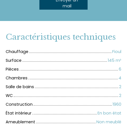
Envoyer un
mail
Caractéristiques techniques
Chauffage
Fioul
Surface
145
m²
Pièces
6
Chambres
4
Salle de bains
2
WC
2
Construction
1960
État intérieur
En bon état
Ameublement
Non meublé