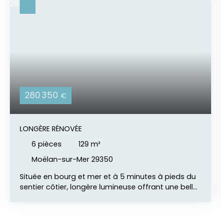
280 350
€
LONGÈRE RÉNOVÉE
6
pièces
129
m²
Moëlan-sur-Mer 29350
Située en bourg et mer et à 5 minutes à pieds du
sentier côtier, longère lumineuse offrant une belle
surface de pièce de vie avec cuisine aménagée et
équipée ouverte, un salon séparé, une chambre,
un wc ; A l'étage, par le premier escalier, deux